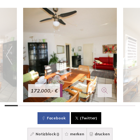
172.000,- €
Facebook
(Twitter)
Notizblock (
)
merken
drucken