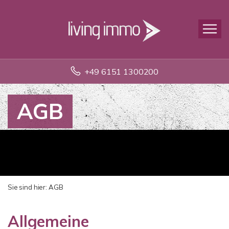
+49 6151 1300200
AGB
Sie sind hier:
AGB
Allgemeine