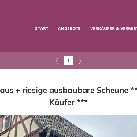
START
ANGEBOTE
VERKÄUFER & VERMIE
1
us + riesige ausbaubare Scheune *
Käufer ***