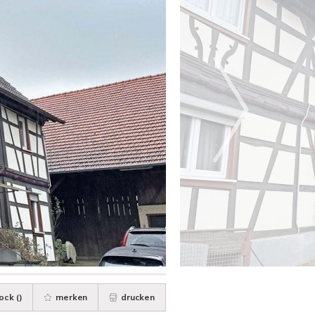
ock (
)
merken
drucken