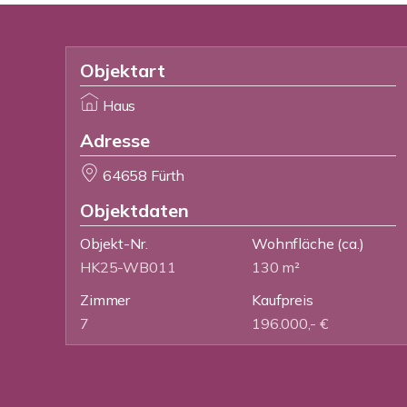
Objektart
Haus
Adresse
64658 Fürth
Objektdaten
Objekt-Nr.
Wohnfläche
(ca.)
HK25-WB011
130 m²
Zimmer
Kaufpreis
7
196.000,- €