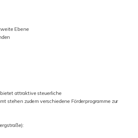
e zweite Ebene
anden
ietet attraktive steuerliche
mt stehen zudem verschiedene Förderprogramme zur
rgstraße):