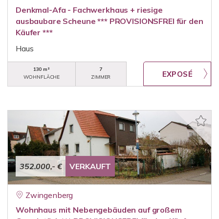
Denkmal-Afa - Fachwerkhaus + riesige
ausbaubare Scheune *** PROVISIONSFREI für den
Käufer ***
Haus
130 m²
7
WOHNFLÄCHE
ZIMMER
352.000,- €
VERKAUFT
Zwingenberg
Wohnhaus mit Nebengebäuden auf großem