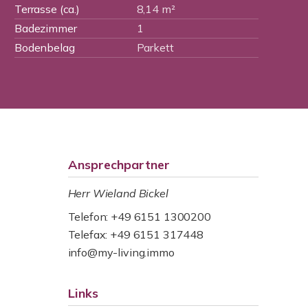
Terrasse (ca.)
8,14 m²
Badezimmer
1
Bodenbelag
Parkett
Ansprechpartner
Herr Wieland Bickel
Telefon: +49 6151 1300200
Telefax: +49 6151 317448
info@my-living.immo
Links