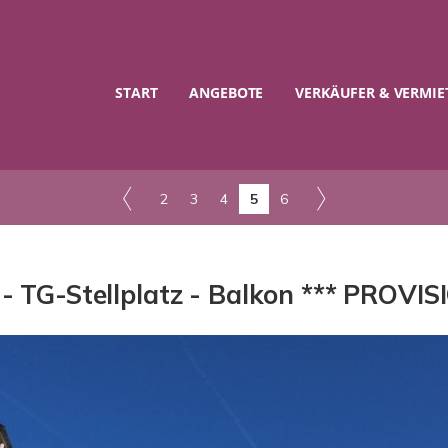
START
ANGEBOTE
VERKÄUFER & VERMIE
2
3
4
5
6
 TG-Stellplatz - Balkon *** PROVIS