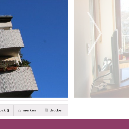
ock (
)
merken
drucken