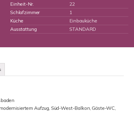
Einheit-Nr.
22
Schlafzimmer
1
Küche
Einbauküche
Ausstattung
STANDARD
s
sbaden
 modernisiertem Aufzug, Süd-West-Balkon, Gäste-WC,