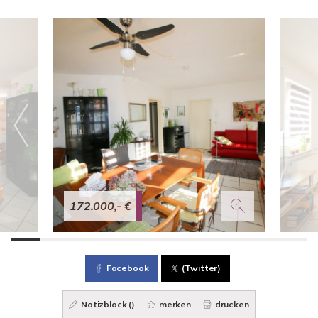
172.000,- €
Facebook
(Twitter)
Notizblock (
)
merken
drucken