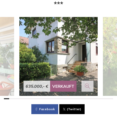
***
635.000,- €
VERKAUFT
Facebook
(Twitter)