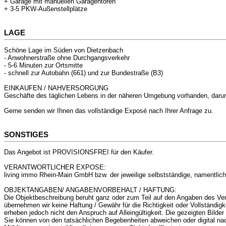
+ Garage mit manuellen Garagentoren
+ 3-5 PKW-Außenstellplätze
LAGE
Schöne Lage im Süden von Dietzenbach
- Anwohnerstraße ohne Durchgangsverkehr
- 5-6 Minuten zur Ortsmitte
- schnell zur Autobahn (661) und zur Bundestraße (B3)
EINKAUFEN / NAHVERSORGUNG
Geschäfte des täglichen Lebens in der näheren Umgebung vorhanden, darunte
Gerne senden wir Ihnen das vollständige Exposé nach Ihrer Anfrage zu.
SONSTIGES
Das Angebot ist PROVISIONSFREI für den Käufer.
VERANTWORTLICHER EXPOSE:
living immo Rhein-Main GmbH bzw. der jeweilige selbstständige, namentlich
OBJEKTANGABEN/ ANGABENVORBEHALT / HAFTUNG:
Die Objektbeschreibung beruht ganz oder zum Teil auf den Angaben des Verk
übernehmen wir keine Haftung / Gewähr für die Richtigkeit oder Vollständigke
erheben jedoch nicht den Anspruch auf Alleingültigkeit. Die gezeigten Bilder
Sie können von den tatsächlichen Begebenheiten abweichen oder digital na