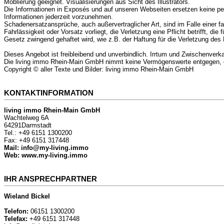
Möblierung geeignet. Visualisierungen aus Sicht des Illustrators.
Die Informationen in Exposés und auf unseren Webseiten ersetzen keine pe
Informationen jederzeit vorzunehmen.
Schadenersatzansprüche, auch außervertraglicher Art, sind im Falle einer f
Fahrlässigkeit oder Vorsatz vorliegt, die Verletzung eine Pflicht betrifft, di
Gesetz zwingend gehaftet wird, wie z.B. der Haftung für die Verletzung des
Dieses Angebot ist freibleibend und unverbindlich. Irrtum und Zwischenverk
Die living immo Rhein-Main GmbH nimmt keine Vermögenswerte entgegen, die
Copyright © aller Texte und Bilder: living immo Rhein-Main GmbH
KONTAKTINFORMATION
living immo Rhein-Main GmbH
Wachtelweg 6A
64291Darmstadt
Tel.: +49 6151 1300200
Fax: +49 6151 317448
Mail: info@my-living.immo
Web: www.my-living.immo
IHR ANSPRECHPARTNER
Wieland Bickel
Telefon:
06151 1300200
Telefax:
+49 6151 317448