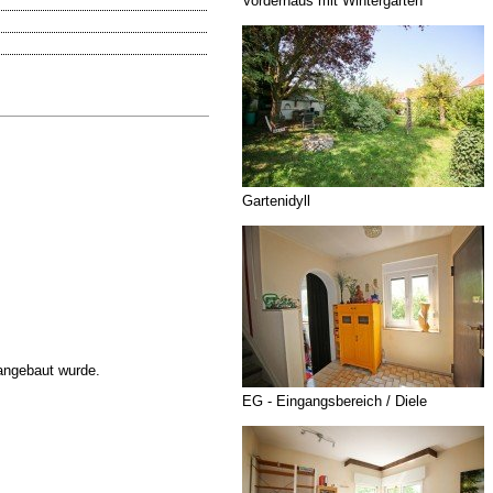
Vorderhaus mit Wintergarten
Gartenidyll
angebaut wurde.
EG - Eingangsbereich / Diele