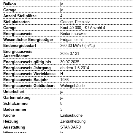
Balkon
ja
Garage
ja
Anzahl Stellplätze
4
Stellplatzarten
Garage, Freiplatz
Garage
Kauf 40.000,- € / Anzahl 4
Energieausweis
Bedarfsausweis
Wesentlicher Energieträger
Erdgas leicht
Endenergiebedarf
260,30 kWh / (m²*a)
Energieausweis
2025-07-31
Ausstelldatum
Energieausweis gültig bis
30.07.2035
Energieausweis Jahrgang
ab dem 1.5.2014
Energieausweis Werteklasse
H
Energieausweis Baujahr
1936
Energieausweis Gebäudeart
Wohngebäude
Unterkellert
ja
Gartennutzung
ja
Schlafzimmer
8
Badezimmer
3
Küche
Einbauküche
Heizung
Zentralheizung
Ausstattung
STANDARD