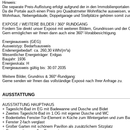
Hinweis:
Die separate Preis-Auflistung erfolgt aufgrund der in den Immobilienportal
Da die Portale auch einen Preis pro Quadratmeter Wohnfläche ausweisen, wi
Wohnhaus, Nebengebäude, Doppelgarage und Stellplätze gehören somit zu
EXPOSE / WEITERE BILDER / 360° RUNDGANG
Fordern Sie direkt unser Exposé mit weiteren Bildern, Grundrissen und der
Gern ermöglichen wir Ihnen dann auch eine 360°-Vorabbesichtigung.
Energieausweis (GEG):
Ausweistyp: Bedarfsausweis
Endenergiebedarf: ca. 260,30 kWh/(m²a)
Wesentlicher Energieträger: Erdgas
Baujahr: 1936
Energieskala: H
Energieausweis gültig bis: 30.07.2035
Weitere Bilder, Grundriss & 360°-Rundgang:
Gerne senden wir Ihnen das vollständige Exposé nach Ihrer Anfrage zu.
AUSSTATTUNG
AUSSTATTUNG HAUPTHAUS
+ Tageslicht-Bad im EG mit Badewanne und Dusche und Bidet
+ Zweites Tageslicht-Bad im 1.OG mit eigener Dusche und WC
+ Bodentiefes Fenster-Tür-Element in Küche zum Wintergarten und zum B
+ Fenster 2-fach verglast
+ Großer Garten mit schönem Pavillon als zusätzlichem Sitzplatz