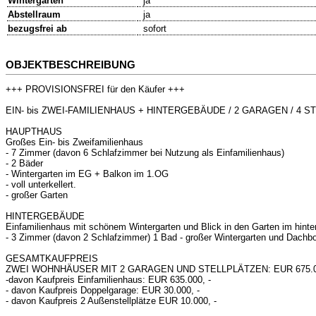
Wintergarten
ja
Abstellraum
ja
bezugsfrei ab
sofort
OBJEKTBESCHREIBUNG
+++ PROVISIONSFREI für den Käufer +++
EIN- bis ZWEI-FAMILIENHAUS + HINTERGEBÄUDE / 2 GARAGEN / 4 
HAUPTHAUS
Großes Ein- bis Zweifamilienhaus
- 7 Zimmer (davon 6 Schlafzimmer bei Nutzung als Einfamilienhaus)
- 2 Bäder
- Wintergarten im EG + Balkon im 1.OG
- voll unterkellert.
- großer Garten
HINTERGEBÄUDE
Einfamilienhaus mit schönem Wintergarten und Blick in den Garten im hint
- 3 Zimmer (davon 2 Schlafzimmer) 1 Bad - großer Wintergarten und Dachb
GESAMTKAUFPREIS
ZWEI WOHNHÄUSER MIT 2 GARAGEN UND STELLPLÄTZEN: EUR 675.00
-davon Kaufpreis Einfamilienhaus: EUR 635.000, -
- davon Kaufpreis Doppelgarage: EUR 30.000, -
- davon Kaufpreis 2 Außenstellplätze EUR 10.000, -