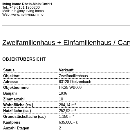
living immo Rhein-Main GmbH
Tel.: +49 6151 1300200
Mail: info@my-living.immo
Web: www.my-living.immo
Zweifamilienhaus + Einfamilienhaus / Ga
OBJEKTÜBERSICHT
Status
Verkauft
Objektart
Zweifamilienhaus
Adresse
63128 Dietzenbach
Objektnummer
HK25-WB009
Baujahr
1936
Zimmerzahl
10
Wohnfläche (ca.)
284,14 m²
Nutzfläche (ca.)
252,92 m²
Grundstücksfläche (ca.)
1.150 m²
Kaufpreis
635.000,- €
Anzahl Etagen
2