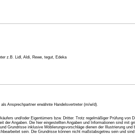
r z.B. Lidl, Aldi, Rewe, tegut, Edeka
 als Ansprechpartner erwähnte Handelsvertreter (m/w/d).
äufers und/oder Eigentümers bzw. Dritter. Trotz regelmäßiger Prüfung von Da
it der Angaben. Die hier eingestellten Angaben und Informationen sind mit grö
 und Grundrisse inklusive Möblierungsvorschläge dienen der Illustrierung und 
chbearbeitet sein. Die Grundrisse können nicht maßstabsgetreu sein und sind